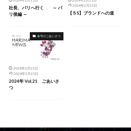
2024年2月21日
2024年2月21日
展示会
建具サミット
我妻隆吉
2024年2月21日
社長、パリへ行く ～ パ
江戸からかみ総合集
矢島照子
講演・講義・研修
【５S】ブランドへの道
リ後編 ～
赤泥レンガ
検索
各号のごあいさつ
2024年2月21日
2024年2月21日
2024年 Vol.21 ごあいさ
つ