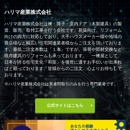
ハリマ産業株式会社
ハリマ産業株式会社は襖・障子・室内ドア（木製建具）の製
造、販売、取付工事を行う会社です。新築向け、リフォーム
向けの両方に対応しており、大手ハウスメーカー様や地域の
畳店様など幅広い住宅関連業者様からご注文を頂いておりま
す。最低ご注文本数は「１本」ですが、張替や部材交換など
既存建具のリフォームも承っております。 一襖屋として、
日本が誇る住宅文化「和室」を後世に遺すお手伝いが出来れ
ばと願っております。皆様からのご注文、心よりお待ちして
おります。
※ハリマ産業株式会社は業者間取引のみを行う専門業者です。
公式サイトはこちら