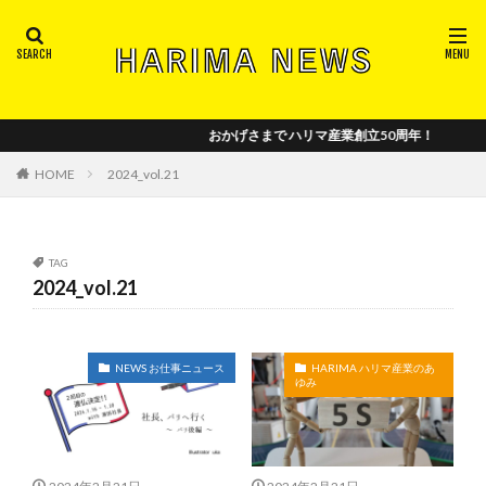
注目ワードから記事を探す
2018_vol.2
2018_vol.4
2018-vol.3
おかげさまで ハリマ産業創立50周年！
2018年_創刊号
2019_vol.5
2019_vol.6
2019_vol.7
2019_vol.8
2020_vol.10
HOME
2024_vol.21
2020_vol.11
2020_vol.12
2020_vol.9
2021_vol.13
2021_vol.14
2021_vol.15
TAG
2022_vol.16
2022_vol.17
2022_vol.18
2024_vol.21
2022_vol.19
2023_vol.20
2024_vol.21
2024_vol.22
5S
trademark
イベント
パリ
ハリマの年表
ハリマロイヤルセレクション
NEWS お仕事ニュース
HARIMA ハリマ産業のあ
ゆみ
パリ日本文化会館
フランス
メディア出演
中国の和室事情
中小企業基盤整備機構
全国襖工業会
商工組合中央金庫
小野章子