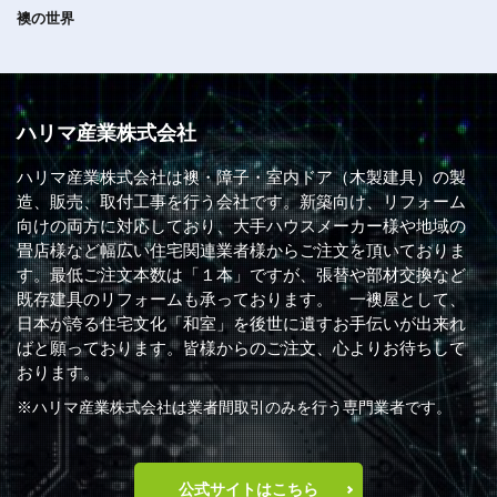
襖の世界
ハリマ産業株式会社
ハリマ産業株式会社は襖・障子・室内ドア（木製建具）の製
造、販売、取付工事を行う会社です。新築向け、リフォーム
向けの両方に対応しており、大手ハウスメーカー様や地域の
畳店様など幅広い住宅関連業者様からご注文を頂いておりま
す。最低ご注文本数は「１本」ですが、張替や部材交換など
既存建具のリフォームも承っております。 一襖屋として、
日本が誇る住宅文化「和室」を後世に遺すお手伝いが出来れ
ばと願っております。皆様からのご注文、心よりお待ちして
おります。
※ハリマ産業株式会社は業者間取引のみを行う専門業者です。
公式サイトはこちら