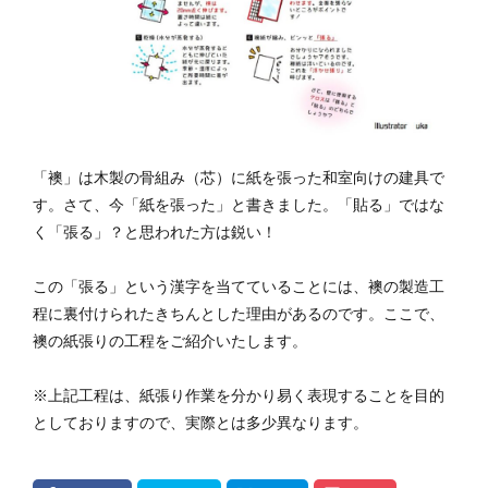
展示会
建具サミット
我妻隆吉
江戸からかみ総合集
矢島照子
講演・講義・研修
赤泥レンガ
検索
「襖」は木製の骨組み（芯）に紙を張った和室向けの建具で
す。さて、今「紙を張った」と書きました。「貼る」ではな
く「張る」？と思われた方は鋭い！
この「張る」という漢字を当てていることには、襖の製造工
程に裏付けられたきちんとした理由があるのです。ここで、
襖の紙張りの工程をご紹介いたします。
※上記工程は、紙張り作業を分かり易く表現することを目的
としておりますので、実際とは多少異なります。