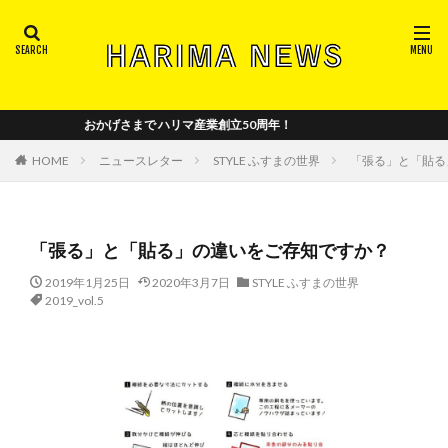
注目ワードから記事を探す
2018_vol.2
2018_vol.4
2018-vol.3
おかげさまで ハリマ産業創立50周年！
2018年_創刊号
2019_vol.5
2019_vol.6
2019_vol.7
2019_vol.8
2020_vol.10
HOME
ニュースレター
STYLE ふすまの世界
「張る」と「貼
2020_vol.11
2020_vol.12
2020_vol.9
2021_vol.13
2021_vol.14
2021_vol.15
「張る」と「貼る」の違いをご存知ですか？
2022_vol.16
2022_vol.17
2022_vol.18
2022_vol.19
2023_vol.20
2024_vol.21
2019年1月25日
2020年3月7日
STYLE ふすまの世界
2019_vol.5
2024_vol.22
5S
trademark
イベント
パリ
ハリマの年表
ハリマロイヤルセレクション
パリ日本文化会館
フランス
メディア出演
中国の和室事情
中小企業基盤整備機構
全国襖工業会
商工組合中央金庫
小野章子