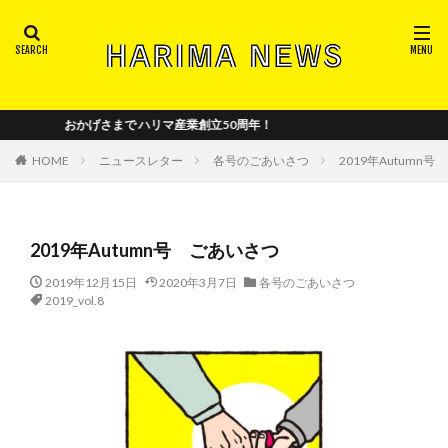
注目ワードから記事を探す
2018_vol.2
2018_vol.4
2018-vol.3
おかげさまで ハリマ産業創立50周年！
2018年_創刊号
2019_vol.5
2019_vol.6
2019_vol.7
2019_vol.8
2020_vol.10
HOME
ニュースレター
各号のごあいさつ
2019年Autumn
2020_vol.11
2020_vol.12
2020_vol.9
2021_vol.13
2021_vol.14
2021_vol.15
2019年Autumn号 ごあいさつ
2022_vol.16
2022_vol.17
2022_vol.18
2022_vol.19
2023_vol.20
2024_vol.21
2019年12月15日
2020年3月7日
各号のごあいさつ
2019_vol.8
2024_vol.22
5S
trademark
イベント
パリ
ハリマの年表
ハリマロイヤルセレクション
パリ日本文化会館
フランス
メディア出演
中国の和室事情
中小企業基盤整備機構
全国襖工業会
商工組合中央金庫
小野章子