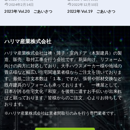
2024年2月14日
2022年12月10日
2023年 Vol.20 ごあいさつ
2022年 Vol.19 ごあいさつ
ハリマ産業株式会社
ハリマ産業株式会社は襖・障子・室内ドア（木製建具）の製
造、販売、取付工事を行う会社です。新築向け、リフォーム
向けの両方に対応しており、大手ハウスメーカー様や地域の
畳店様など幅広い住宅関連業者様からご注文を頂いておりま
す。最低ご注文本数は「１本」ですが、張替や部材交換など
既存建具のリフォームも承っております。 一襖屋として、
日本が誇る住宅文化「和室」を後世に遺すお手伝いが出来れ
ばと願っております。皆様からのご注文、心よりお待ちして
おります。
※ハリマ産業株式会社は業者間取引のみを行う専門業者です。