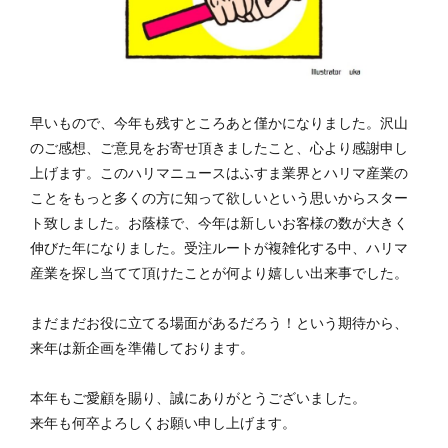
展示会
建具サミット
我妻隆吉
江戸からかみ総合集
矢島照子
講演・講義・研修
赤泥レンガ
早いもので、今年も残すところあと僅かになりました。沢山
検索
のご感想、ご意見をお寄せ頂きましたこと、心より感謝申し
上げます。このハリマニュースはふすま業界とハリマ産業の
ことをもっと多くの方に知って欲しいという思いからスター
ト致しました。お蔭様で、今年は新しいお客様の数が大きく
伸びた年になりました。受注ルートが複雑化する中、ハリマ
産業を探し当てて頂けたことが何より嬉しい出来事でした。
まだまだお役に立てる場面があるだろう！という期待から、
来年は新企画を準備しております。
本年もご愛顧を賜り、誠にありがとうございました。
来年も何卒よろしくお願い申し上げます。