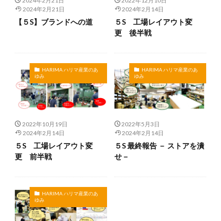
2024年2月21日
2022年12月10日
展示会
建具サミット
我妻隆吉
2024年2月21日
2024年2月14日
江戸からかみ総合集
矢島照子
講演・講義・研修
【５S】ブランドへの道
５S 工場レイアウト変
更 後半戦
赤泥レンガ
検索
HARIMA ハリマ産業のあ
HARIMA ハリマ産業のあ
ゆみ
ゆみ
2022年10月19日
2022年5月3日
2024年2月14日
2024年2月14日
５S 工場レイアウト変
５S 最終報告 － ストアを潰
更 前半戦
せ－
HARIMA ハリマ産業のあ
ゆみ