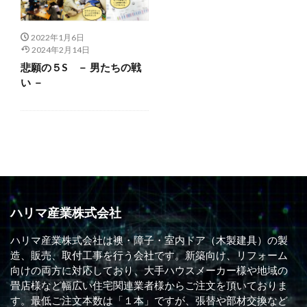
2022年1月6日
2024年2月14日
悲願の５S － 男たちの戦
い －
ハリマ産業株式会社
ハリマ産業株式会社は襖・障子・室内ドア（木製建具）の製
造、販売、取付工事を行う会社です。新築向け、リフォーム
向けの両方に対応しており、大手ハウスメーカー様や地域の
畳店様など幅広い住宅関連業者様からご注文を頂いておりま
す。最低ご注文本数は「１本」ですが、張替や部材交換など