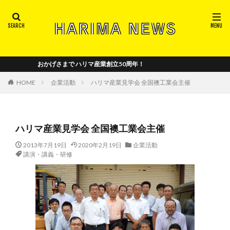
注目ワードから記事を探す
2018_vol.2
2018_vol.4
2018-vol.3
おかげさまで ハリマ産業創立50周年！
2018年_創刊号
2019_vol.5
2019_vol.6
2019_vol.7
2019_vol.8
2020_vol.10
HOME
企業活動
ハリマ産業見学会 全国襖工業会主催
2020_vol.11
2020_vol.12
2020_vol.9
2021_vol.13
2021_vol.14
2021_vol.15
ハリマ産業見学会 全国襖工業会主催
2022_vol.16
2022_vol.17
2022_vol.18
2022_vol.19
2023_vol.20
2024_vol.21
2013年7月19日
2020年2月19日
企業活動
講演・講義・研修
2024_vol.22
5S
trademark
イベント
パリ
ハリマの年表
ハリマロイヤルセレクション
パリ日本文化会館
フランス
メディア出演
中国の和室事情
中小企業基盤整備機構
全国襖工業会
商工組合中央金庫
小野章子