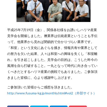
展示会
建具サミット
我妻隆吉
江戸からかみ総合集
矢島照子
講演・講義・研修
赤泥レンガ
平成25年7月19日（金）、関係各社様をお誘いしハリマ産業
検索
見学会を開催しました。襖業界は伝統産業ということも手伝
って、他業界から見れば閉鎖的で分かりづらい業界です。
「和室」という文化にあぐらを掻き、情報共有や業界として
の努力を欠いた結果、人々は和室への興味を失くし「和室離
れ」を引き起こしました。見学会の目的は、こうした昨今の
風潮を自ら打破すること。一丸となって時代に向き合ってい
くべきだとするハリマ産業の挑戦でもありました。ご参加頂
きました皆様に、心より感謝申し上げます。
ご参加頂いた皆様からご感想を頂きました。
http://www.fusuma-kg.jp/monthly.html#vol2（外部サイト）