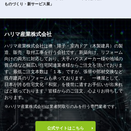
ものづくり・新サービス展」
ハリマ産業株式会社
ハリマ産業株式会社は襖・障子・室内ドア（木製建具）の製
造、販売、取付工事を行う会社です。新築向け、リフォーム
向けの両方に対応しており、大手ハウスメーカー様や地域の
畳店様など幅広い住宅関連業者様からご注文を頂いておりま
す。最低ご注文本数は「１本」ですが、張替や部材交換など
既存建具のリフォームも承っております。 一襖屋として、
日本が誇る住宅文化「和室」を後世に遺すお手伝いが出来れ
ばと願っております。皆様からのご注文、心よりお待ちして
おります。
※ハリマ産業株式会社は業者間取引のみを行う専門業者です。
公式サイトはこちら