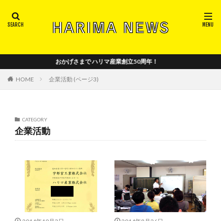
注目ワードから記事を探す
2018_vol.2
2018_vol.4
2018-vol.3
おかげさまで ハリマ産業創立50周年！
2018年_創刊号
2019_vol.5
2019_vol.6
2019_vol.7
2019_vol.8
2020_vol.10
HOME
企業活動 (ページ3)
2020_vol.11
2020_vol.12
2020_vol.9
2021_vol.13
2021_vol.14
2021_vol.15
CATEGORY
2022_vol.16
2022_vol.17
2022_vol.18
企業活動
2022_vol.19
2023_vol.20
2024_vol.21
2024_vol.22
5S
trademark
イベント
パリ
ハリマの年表
ハリマロイヤルセレクション
パリ日本文化会館
フランス
メディア出演
中国の和室事情
中小企業基盤整備機構
全国襖工業会
商工組合中央金庫
小野章子