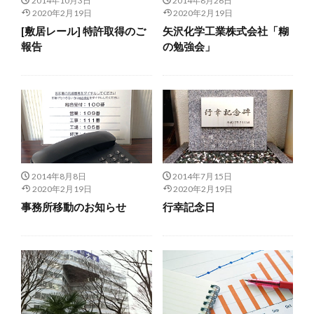
2014年10月3日
2014年8月26日
展示会
建具サミット
我妻隆吉
2020年2月19日
2020年2月19日
江戸からかみ総合集
矢島照子
講演・講義・研修
[敷居レール] 特許取得のご
矢沢化学工業株式会社「糊
報告
の勉強会」
赤泥レンガ
検索
2014年8月8日
2014年7月15日
2020年2月19日
2020年2月19日
事務所移動のお知らせ
行幸記念日