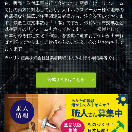
造、販売、取付工事を行う会社です。新築向け、リフォーム
向けの両方に対応しており、大手ハウスメーカー様や地域の
畳店様など幅広い住宅関連業者様からご注文を頂いておりま
す。最低ご注文本数は「１本」ですが、張替や部材交換など
既存建具のリフォームも承っております。 一襖屋として、
日本が誇る住宅文化「和室」を後世に遺すお手伝いが出来れ
ばと願っております。皆様からのご注文、心よりお待ちして
おります。
※ハリマ産業株式会社は業者間取引のみを行う専門業者です。
公式サイトはこちら